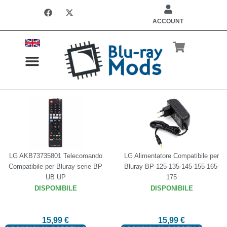
ACCOUNT
LETTORI REGION FREE
INSTALLAZIONE CHIP
LG AKB73735801 Telecomando
LG Alimentatore Compatibile per
Compatibile per Bluray serie BP
Bluray BP-125-135-145-155-165-
UB UP
175
DISPONIBILE
DISPONIBILE
15,99
€
15,99
€