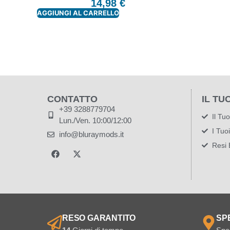
14,98
€
AGGIUNGI AL CARRELLO
CONTATTO
IL TU
+39 3288779704
Il Tu
Lun./Ven. 10:00/12:00
I Tuo
info@bluraymods.it
Resi 
RESO GARANTITO
SP