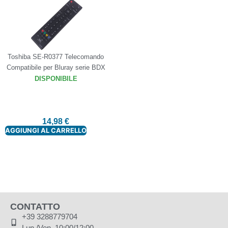
Toshiba SE-R0377 Telecomando
Compatibile per Bluray serie BDX
DISPONIBILE
14,98
€
AGGIUNGI AL CARRELLO
CONTATTO
+39 3288779704
Lun./Ven. 10:00/12:00